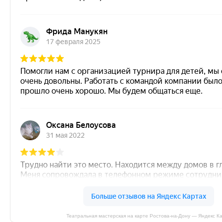
Театральная мастерская на карте Ростова‑на‑Дону — Яндекс К