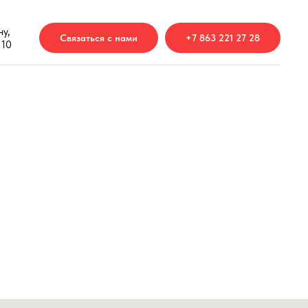
у,
Связаться с нами
+7 863 221 27 28
 10
ы