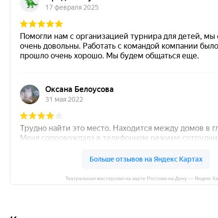
Театральная мастерская на карте Ростова‑на‑Дону — Яндекс К